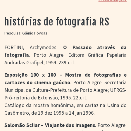
> SALAS
> ARQUIVO
PORTAL DO
histórias de fotografia RS
CINEMA GAÚCHO
> APRESENTAÇÃO
Pesquisa: Glênio Póvoas
> BUSCA AVANÇADA
FORTINI, Archymedes.
O Passado através da
> LISTA DE FILMES
fotografia
. Porto Alegre: Editora Gráfica Papelaria
> FILMOGRAFIAS DE
CINEASTAS
Andradas Grafipel, 1959. 239p. il.
> DISCOGRAFIAS
> BIBLIOGRAFIAS
Exposição 100 x 100 – Mostra de fotografias e
CONTATO E
cartazes do cinema gaúcho
. Porto Alegre: Secretaria
LOCALIZAÇÃO
Municipal da Cultura-Prefeitura de Porto Alegre; UFRGS-
Pró-reitoria de Extensão, 1995. 22p. il.
Catálogo da mostra homônima, em cartaz na Usina do
Gasômetro, de 19 dez 1995 a 14 jan 1996.
Salomão Scliar – Viajante das imagens
. Porto Alegre: