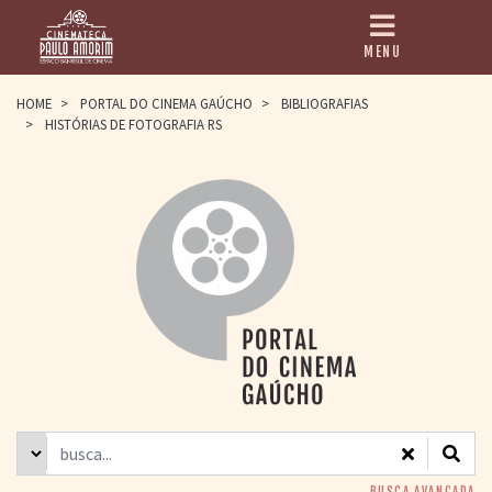
MENU
HOME
HOME
>
PORTAL DO CINEMA GAÚCHO
>
BIBLIOGRAFIAS
>
HISTÓRIAS DE FOTOGRAFIA RS
CINEMATECA
PAULO AMORIM
> HISTÓRIA
> HOMENAGEADOS
> EQUIPE
> ASSOCIAÇÃO DOS
AMIGOS
> BIBLIOTECA
ROMEU GRIMALDI
PROGRAMAÇÃO
> FILMES EM
CARTAZ
> GRADE SEMANAL
> PREÇOS E
DESCONTOS
BUSCA AVANÇADA