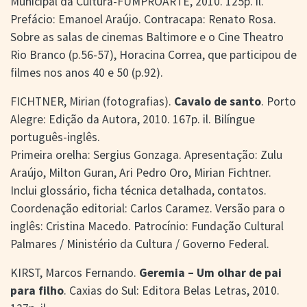
Municipal da Cultura-FUMPROARTE, 2010. 125p. il.
Prefácio: Emanoel Araújo. Contracapa: Renato Rosa.
Sobre as salas de cinemas Baltimore e o Cine Theatro
Rio Branco (p.56-57), Horacina Correa, que participou de
filmes nos anos 40 e 50 (p.92).
FICHTNER, Mirian (fotografias).
Cavalo de santo
. Porto
Alegre: Edição da Autora, 2010. 167p. il. Bilíngue
português-inglês.
Primeira orelha: Sergius Gonzaga. Apresentação: Zulu
Araújo, Milton Guran, Ari Pedro Oro, Mirian Fichtner.
Inclui glossário, ficha técnica detalhada, contatos.
Coordenação editorial: Carlos Caramez. Versão para o
inglês: Cristina Macedo. Patrocínio: Fundação Cultural
Palmares / Ministério da Cultura / Governo Federal.
KIRST, Marcos Fernando.
Geremia – Um olhar de pai
para filho
. Caxias do Sul: Editora Belas Letras, 2010.