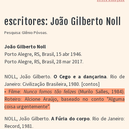
> SALAS
> ARQUIVO
PORTAL DO
escritores: João Gilberto Noll
CINEMA GAÚCHO
> APRESENTAÇÃO
Pesquisa: Glênio Póvoas.
> BUSCA AVANÇADA
João Gilberto Noll
> LISTA DE FILMES
Porto Alegre, RS, Brasil, 15 abr 1946.
> FILMOGRAFIAS DE
CINEASTAS
Porto Alegre, RS, Brasil, 28 mar 2017.
> DISCOGRAFIAS
> BIBLIOGRAFIAS
NOLL, João Gilberto.
O Cego e a dançarina
. Rio de
CONTATO E
Janeiro: Civilização Brasileira, 1980. [contos]
LOCALIZAÇÃO
• Filme:
Nunca fomos tão felizes
(Murilo Salles, 1984).
Roteiro: Alcione Araújo, baseado no conto "Alguma
coisa urgentemente".
NOLL, João Gilberto.
A Fúria do corpo
. Rio de Janeiro:
Record, 1981.