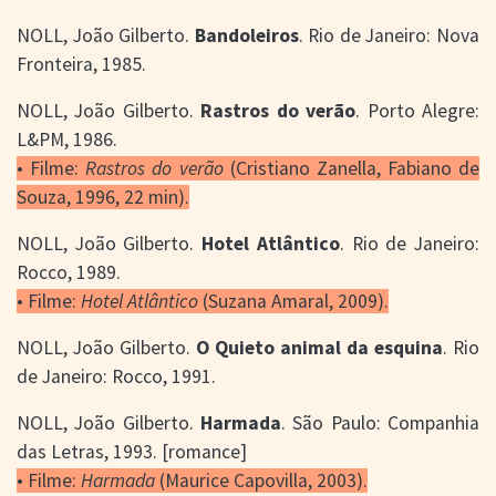
NOLL, João Gilberto.
Bandoleiros
. Rio de Janeiro: Nova
Fronteira, 1985.
NOLL, João Gilberto.
Rastros do verão
. Porto Alegre:
L&PM, 1986.
• Filme:
Rastros do verão
(Cristiano Zanella, Fabiano de
Souza, 1996, 22 min).
NOLL, João Gilberto.
Hotel Atlântico
. Rio de Janeiro:
Rocco, 1989.
• Filme:
Hotel Atlântico
(Suzana Amaral, 2009).
NOLL, João Gilberto.
O Quieto animal da esquina
. Rio
de Janeiro: Rocco, 1991.
NOLL, João Gilberto.
Harmada
. São Paulo: Companhia
das Letras, 1993. [romance]
• Filme:
Harmada
(Maurice Capovilla, 2003).