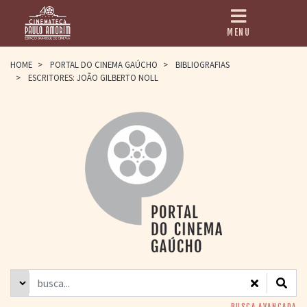
MENU
HOME
HOME
>
PORTAL DO CINEMA GAÚCHO
>
BIBLIOGRAFIAS
>
ESCRITORES: JOÃO GILBERTO NOLL
CINEMATECA
PAULO AMORIM
> HISTÓRIA
> HOMENAGEADOS
> EQUIPE
> ASSOCIAÇÃO DOS
AMIGOS
> BIBLIOTECA
ROMEU GRIMALDI
PROGRAMAÇÃO
> FILMES EM
CARTAZ
> GRADE SEMANAL
> PREÇOS E
DESCONTOS
BUSCA AVANÇADA