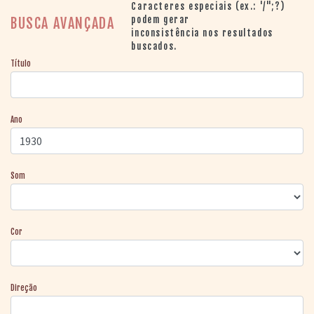
> SALAS
Caracteres especiais (ex.: '/";?)
> ARQUIVO
podem gerar
BUSCA AVANÇADA
inconsistência nos resultados
PORTAL DO
buscados.
CINEMA GAÚCHO
Título
> APRESENTAÇÃO
> BUSCA AVANÇADA
> LISTA DE FILMES
Ano
> FILMOGRAFIAS DE
CINEASTAS
> DISCOGRAFIAS
> BIBLIOGRAFIAS
Som
CONTATO E
LOCALIZAÇÃO
Cor
Direção