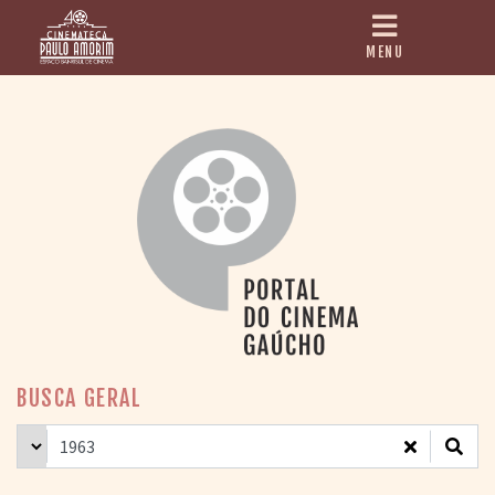
MENU
HOME
CINEMATECA
PAULO AMORIM
> HISTÓRIA
> HOMENAGEADOS
> EQUIPE
> ASSOCIAÇÃO DOS
AMIGOS
> BIBLIOTECA
ROMEU GRIMALDI
PROGRAMAÇÃO
BUSCA GERAL
> FILMES EM
CARTAZ
> GRADE SEMANAL
> PREÇOS E
DESCONTOS