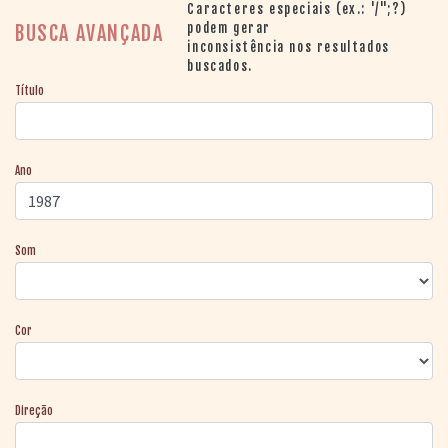
> SALAS
Caracteres especiais (ex.: '/";?)
> ARQUIVO
podem gerar
BUSCA AVANÇADA
inconsistência nos resultados
PORTAL DO
buscados.
CINEMA GAÚCHO
Título
> APRESENTAÇÃO
> BUSCA AVANÇADA
> LISTA DE FILMES
Ano
> FILMOGRAFIAS DE
CINEASTAS
> DISCOGRAFIAS
> BIBLIOGRAFIAS
Som
CONTATO E
LOCALIZAÇÃO
Cor
Direção