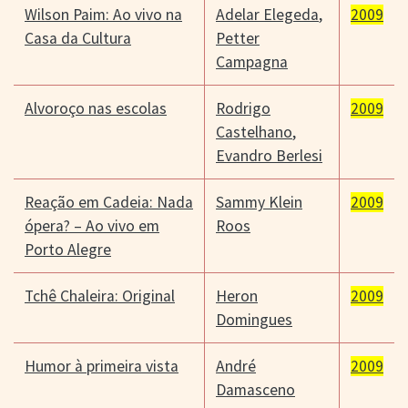
Wilson Paim: Ao vivo na
Adelar Elegeda
,
2009
Casa da Cultura
Petter
Campagna
Alvoroço nas escolas
Rodrigo
2009
Castelhano
,
Evandro Berlesi
Reação em Cadeia: Nada
Sammy Klein
2009
ópera? – Ao vivo em
Roos
Porto Alegre
Tchê Chaleira: Original
Heron
2009
Domingues
Humor à primeira vista
André
2009
Damasceno