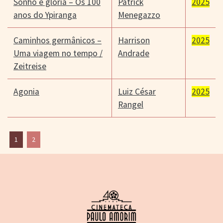
Sonho e glória – Os 100
Patrick
2025
anos do Ypiranga
Menegazzo
Caminhos germânicos –
Harrison
2025
Uma viagem no tempo /
Andrade
Zeitreise
Agonia
Luiz César
2025
Rangel
1
2