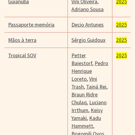
Guianuba
Vini Oliveira
,
2025
Adriano Sousa
Passaporte memória
Decio Antunes
2025
Mãos à terra
Sérgio Guidoux
2025
Tropical SOV
Petter
2025
Baiestorf
,
Pedro
Henrique
Loreto
,
Vini
Trash
,
Tainá Rei
,
Braun Ridre
Chulaq
,
Luciano
Irrthum
,
Keisy
Yamaki
,
Kadu
Hammett
,
Bogomili Ovos
,