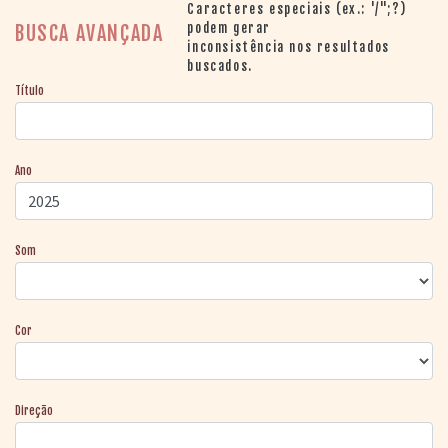
> SALAS
Caracteres especiais (ex.: '/";?)
> ARQUIVO
podem gerar
BUSCA AVANÇADA
inconsistência nos resultados
PORTAL DO
buscados.
CINEMA GAÚCHO
Título
> APRESENTAÇÃO
> BUSCA AVANÇADA
> LISTA DE FILMES
Ano
> FILMOGRAFIAS DE
CINEASTAS
> DISCOGRAFIAS
> BIBLIOGRAFIAS
Som
CONTATO E
LOCALIZAÇÃO
Cor
Direção