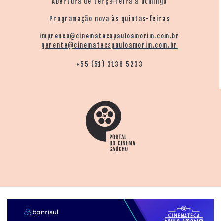
Abertura de terça-feira a domingo
Programação nova às quintas-feiras
imprensa@cinematecapauloamorim.com.br
gerente@cinematecapauloamorim.com.br
+55 (51) 3136 5233