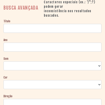
> SALAS
Caracteres especiais (ex.: '/";?)
> ARQUIVO
podem gerar
BUSCA AVANÇADA
inconsistência nos resultados
PORTAL DO
buscados.
CINEMA GAÚCHO
Título
> APRESENTAÇÃO
> BUSCA AVANÇADA
> LISTA DE FILMES
Ano
> FILMOGRAFIAS DE
CINEASTAS
> DISCOGRAFIAS
> BIBLIOGRAFIAS
Som
CONTATO E
LOCALIZAÇÃO
Cor
Direção