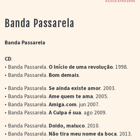
> SALAS
> ARQUIVO
PORTAL DO
Banda Passarela
CINEMA GAÚCHO
> APRESENTAÇÃO
> BUSCA AVANÇADA
Banda Passarela
> LISTA DE FILMES
CD
:
> FILMOGRAFIAS DE
CINEASTAS
• Banda Passarela.
O Início de uma revolução
. 1998.
> DISCOGRAFIAS
• Banda Passarela.
Bom demais
.
> BIBLIOGRAFIAS
CONTATO E
• Banda Passarela.
Se ainda existe amor
.
2003.
LOCALIZAÇÃO
• Banda Passarela.
Ame quem te ama
.
2005.
• Banda Passarela.
Amiga.com
. jun 2007.
• Banda Passarela.
A Culpa é sua
. ago 2009.
• Banda Passarela.
Doido, maluco
. 2010.
• Banda Passarela.
Não tira meu nome da boca
. 2013.