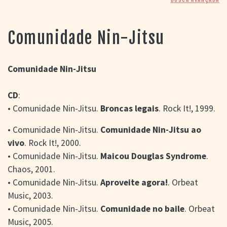
> SALAS
> ARQUIVO
PORTAL DO
Comunidade Nin-Jitsu
CINEMA GAÚCHO
> APRESENTAÇÃO
> BUSCA AVANÇADA
Comunidade Nin-Jitsu
> LISTA DE FILMES
CD
:
> FILMOGRAFIAS DE
CINEASTAS
• Comunidade Nin-Jitsu.
Broncas legais
. Rock It!, 1999.
> DISCOGRAFIAS
> BIBLIOGRAFIAS
• Comunidade Nin-Jitsu.
Comunidade Nin-Jitsu ao
CONTATO E
vivo
. Rock It!, 2000.
LOCALIZAÇÃO
• Comunidade Nin-Jitsu.
Maicou Douglas Syndrome
.
Chaos, 2001.
• Comunidade Nin-Jitsu.
Aproveite agora!
. Orbeat
Music, 2003.
• Comunidade Nin-Jitsu.
Comunidade no baile
. Orbeat
Music, 2005.