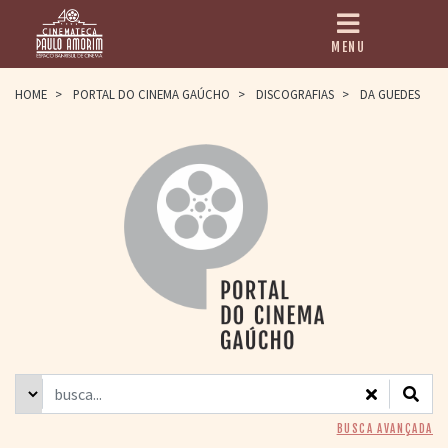
MENU
HOME
HOME
>
PORTAL DO CINEMA GAÚCHO
>
DISCOGRAFIAS
>
DA GUEDES
CINEMATECA
PAULO AMORIM
> HISTÓRIA
> HOMENAGEADOS
> EQUIPE
> ASSOCIAÇÃO DOS
AMIGOS
> BIBLIOTECA
ROMEU GRIMALDI
PROGRAMAÇÃO
> FILMES EM
CARTAZ
> GRADE SEMANAL
> PREÇOS E
BUSCA AVANÇADA
DESCONTOS