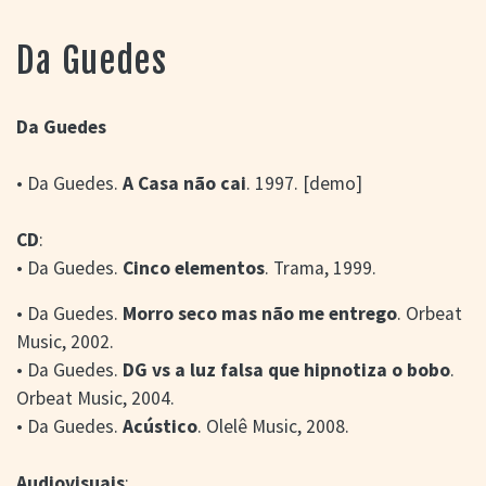
> SALAS
> ARQUIVO
Da Guedes
PORTAL DO
CINEMA GAÚCHO
> APRESENTAÇÃO
Da Guedes
> BUSCA AVANÇADA
• Da Guedes.
A Casa não cai
. 1997. [demo]
> LISTA DE FILMES
> FILMOGRAFIAS DE
CINEASTAS
CD
:
> DISCOGRAFIAS
• Da Guedes.
Cinco elementos
. Trama, 1999.
> BIBLIOGRAFIAS
CONTATO E
• Da Guedes.
Morro seco mas não me entrego
. Orbeat
LOCALIZAÇÃO
Music, 2002.
• Da Guedes.
DG vs a luz falsa que hipnotiza o bobo
.
Orbeat Music, 2004.
• Da Guedes.
Acústico
. Olelê Music, 2008.
Audiovisuais
: