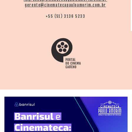
gerente@cinematecapauloamorim.com.br
+55 (51) 3136 5233