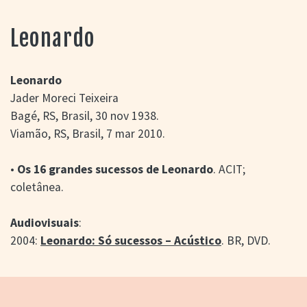
> SALAS
> ARQUIVO
Leonardo
PORTAL DO
CINEMA GAÚCHO
> APRESENTAÇÃO
Leonardo
> BUSCA AVANÇADA
Jader Moreci Teixeira
Bagé, RS, Brasil, 30 nov 1938.
> LISTA DE FILMES
> FILMOGRAFIAS DE
Viamão, RS, Brasil, 7 mar 2010.
CINEASTAS
> DISCOGRAFIAS
•
Os 16 grandes sucessos de Leonardo
. ACIT;
> BIBLIOGRAFIAS
coletânea.
CONTATO E
LOCALIZAÇÃO
Audiovisuais
:
2004:
Leonardo: Só sucessos – Acústico
. BR, DVD.