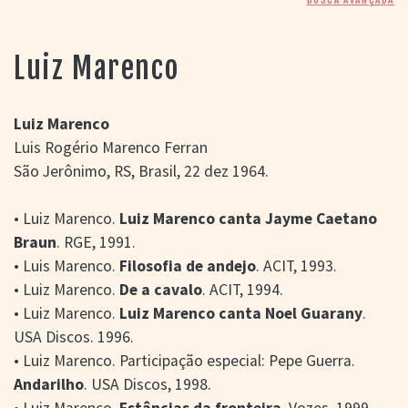
> SALAS
> ARQUIVO
PORTAL DO
Luiz Marenco
CINEMA GAÚCHO
> APRESENTAÇÃO
> BUSCA AVANÇADA
Luiz Marenco
Luis Rogério Marenco Ferran
> LISTA DE FILMES
São Jerônimo, RS, Brasil, 22 dez 1964.
> FILMOGRAFIAS DE
CINEASTAS
> DISCOGRAFIAS
• Luiz Marenco.
Luiz Marenco canta Jayme Caetano
> BIBLIOGRAFIAS
Braun
. RGE, 1991.
CONTATO E
• Luis Marenco.
Filosofia de andejo
. ACIT, 1993.
LOCALIZAÇÃO
• Luiz Marenco.
De a cavalo
. ACIT, 1994.
• Luiz Marenco.
Luiz Marenco canta Noel Guarany
.
USA Discos. 1996.
• Luiz Marenco. Participação especial: Pepe Guerra.
Andarilho
. USA Discos, 1998.
• Luiz Marenco.
Estâncias da fronteira
. Vozes, 1999.