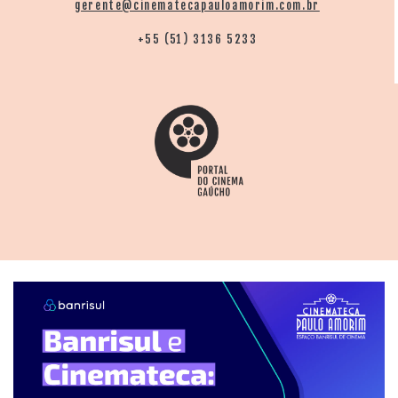
gerente@cinematecapauloamorim.com.br
+55 (51) 3136 5233