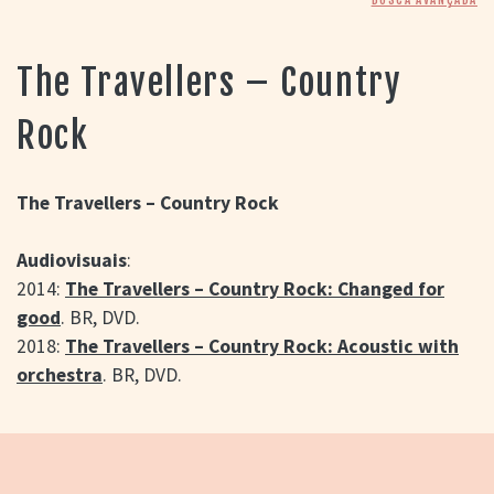
> SALAS
> ARQUIVO
PORTAL DO
The Travellers – Country
CINEMA GAÚCHO
Rock
> APRESENTAÇÃO
> BUSCA AVANÇADA
> LISTA DE FILMES
The Travellers – Country Rock
> FILMOGRAFIAS DE
CINEASTAS
> DISCOGRAFIAS
Audiovisuais
:
> BIBLIOGRAFIAS
2014:
The Travellers – Country Rock: Changed for
CONTATO E
good
. BR, DVD.
LOCALIZAÇÃO
2018:
The Travellers – Country Rock: Acoustic with
orchestra
. BR, DVD.