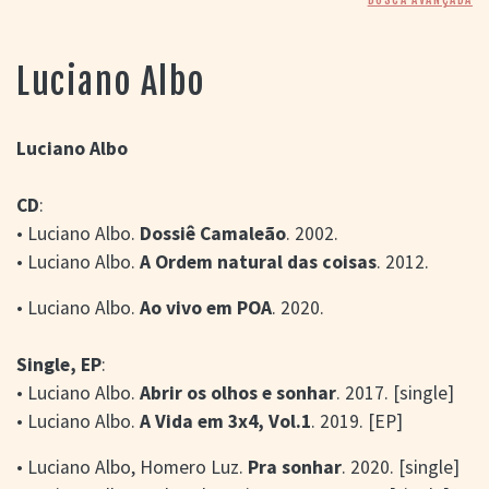
> SALAS
> ARQUIVO
PORTAL DO
Luciano Albo
CINEMA GAÚCHO
> APRESENTAÇÃO
> BUSCA AVANÇADA
Luciano Albo
> LISTA DE FILMES
CD
:
> FILMOGRAFIAS DE
CINEASTAS
• Luciano Albo.
Dossiê Camaleão
. 2002.
> DISCOGRAFIAS
• Luciano Albo.
A Ordem natural das coisas
. 2012.
> BIBLIOGRAFIAS
CONTATO E
• Luciano Albo.
Ao vivo em POA
. 2020.
LOCALIZAÇÃO
Single, EP
:
• Luciano Albo.
Abrir os olhos e sonhar
. 2017. [single]
• Luciano Albo.
A Vida em 3x4, Vol.1
. 2019. [EP]
• Luciano Albo, Homero Luz.
Pra sonhar
. 2020. [single]