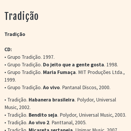
> SALAS
> ARQUIVO
Tradição
PORTAL DO
CINEMA GAÚCHO
> APRESENTAÇÃO
Tradição
> BUSCA AVANÇADA
CD:
> LISTA DE FILMES
> FILMOGRAFIAS DE
• Grupo Tradição. 1997.
CINEASTAS
• Grupo Tradição.
Do jeito que a gente gosta
. 1998.
> DISCOGRAFIAS
• Grupo Tradição.
Maria Fumaça
. MIT Produções Ltda.,
> BIBLIOGRAFIAS
1999.
CONTATO E
• Grupo Tradição.
Ao vivo
. Pantanal Discos, 2000.
LOCALIZAÇÃO
• Tradição.
Habanera brasileira
. Polydor, Universal
Music, 2002.
• Tradição.
Bendito seja
. Polydor, Universal Music, 2003.
• Tradição.
Ao vivo 2
. Panttanal, 2005.
• Tradição.
Micareta sertaneja
. Unimar Music, 2007.