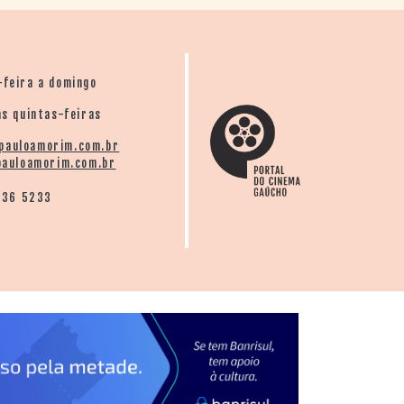
-feira a domingo
s quintas-feiras
pauloamorim.com.br
auloamorim.com.br
136 5233