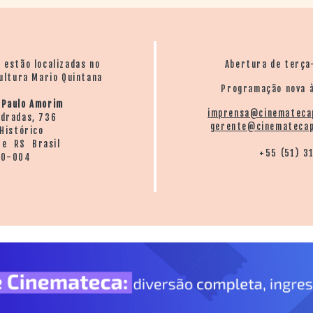
o estão localizadas no
Abertura de terça
ultura Mario Quintana
Programação nova à
 Paulo Amorim
imprensa@cinemateca
ndradas, 736
gerente@cinematecap
Histórico
re RS Brasil
+55 (51) 3
20-004