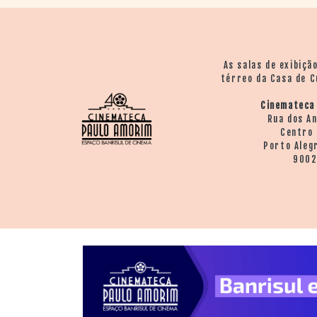
> SALAS
> ARQUIVO
PORTAL DO
CINEMA GAÚCHO
As salas de exibiçã
> APRESENTAÇÃO
térreo da Casa de C
> BUSCA AVANÇADA
Cinemateca
> LISTA DE FILMES
Rua dos A
> FILMOGRAFIAS DE
Centro 
CINEASTAS
Porto Aleg
> DISCOGRAFIAS
900
> BIBLIOGRAFIAS
CONTATO E
LOCALIZAÇÃO