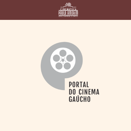
HOME
CINEMATECA
PAULO AMORIM
> HISTÓRIA
> HOMENAGEADOS
> EQUIPE
> ASSOCIAÇÃO DOS
AMIGOS
> BIBLIOTECA
ROMEU GRIMALDI
PROGRAMAÇÃO
> FILMES EM
CARTAZ
> GRADE SEMANAL
> PREÇOS E
DESCONTOS