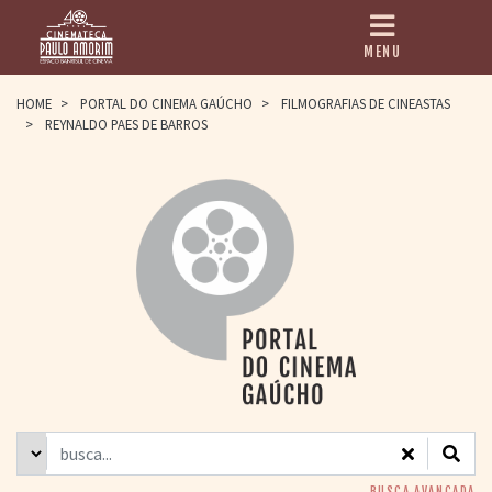
MENU
HOME
HOME
>
PORTAL DO CINEMA GAÚCHO
>
FILMOGRAFIAS DE CINEASTAS
>
REYNALDO PAES DE BARROS
CINEMATECA
PAULO AMORIM
> HISTÓRIA
> HOMENAGEADOS
> EQUIPE
> ASSOCIAÇÃO DOS
AMIGOS
> BIBLIOTECA
ROMEU GRIMALDI
PROGRAMAÇÃO
> FILMES EM
CARTAZ
> GRADE SEMANAL
> PREÇOS E
DESCONTOS
BUSCA AVANÇADA