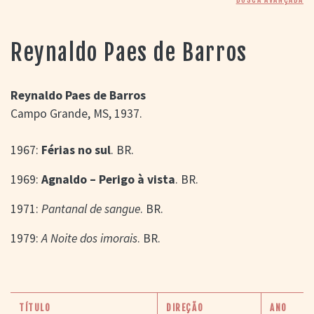
> SALAS
> ARQUIVO
PORTAL DO
Reynaldo Paes de Barros
CINEMA GAÚCHO
> APRESENTAÇÃO
> BUSCA AVANÇADA
Reynaldo Paes de Barros
Campo Grande, MS, 1937.
> LISTA DE FILMES
> FILMOGRAFIAS DE
CINEASTAS
1967:
Férias no sul
. BR.
> DISCOGRAFIAS
> BIBLIOGRAFIAS
1969:
Agnaldo – Perigo à vista
. BR.
CONTATO E
1971:
Pantanal de sangue
. BR.
LOCALIZAÇÃO
1979:
A Noite dos imorais
. BR.
TÍTULO
DIREÇÃO
ANO