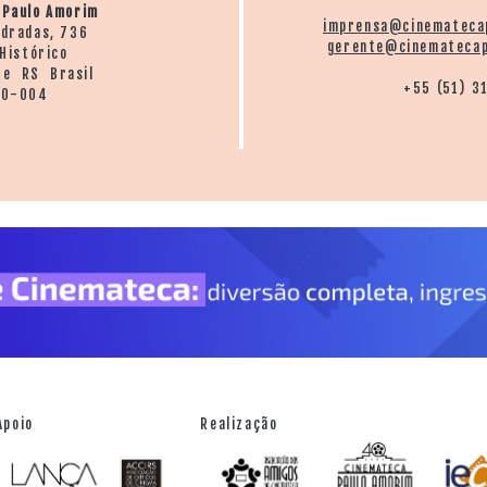
 Paulo Amorim
imprensa@cinemateca
ndradas, 736
gerente@cinematecap
Histórico
re RS Brasil
+55 (51) 3
20-004
Apoio
Realização