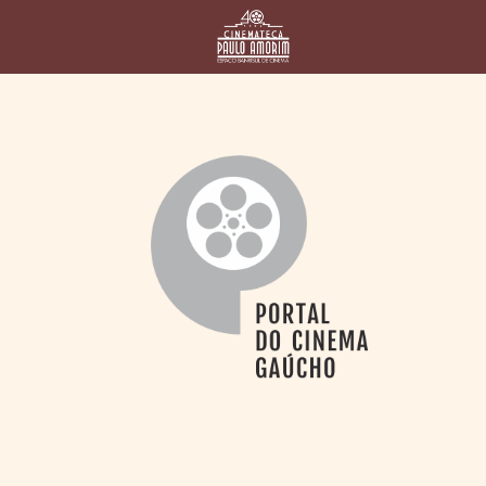
HOME
CINEMATECA
PAULO AMORIM
> HISTÓRIA
> HOMENAGEADOS
> EQUIPE
> ASSOCIAÇÃO DOS
AMIGOS
> BIBLIOTECA
ROMEU GRIMALDI
PROGRAMAÇÃO
> FILMES EM
CARTAZ
> GRADE SEMANAL
> PREÇOS E
DESCONTOS