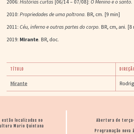
2006:
Histórias curtas
[06/14 – 07/08]:
O Menino e o santo
.
2010:
Propriedades de uma poltrona
. BR, cm. [9 min]
2011:
Céu, inferno e outras partes do corpo
. BR, cm, ani. [8
2019:
Mirante
. BR, doc.
TÍTULO
DIREÇÃ
Mirante
Rodri
o estão localizadas no
Abertura de terça
ultura Mario Quintana
Programação nova à