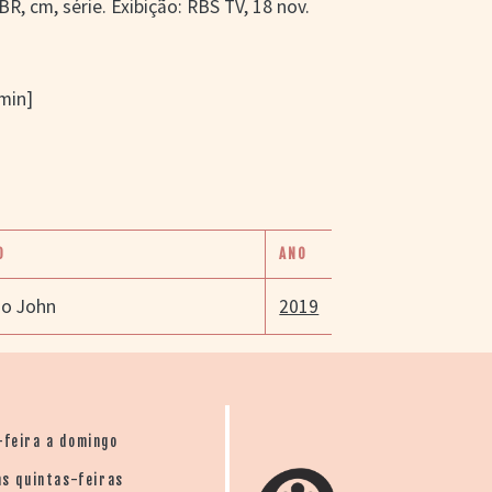
 BR, cm, série. Exibição: RBS TV, 18 nov.
 min]
O
ANO
go John
2019
-feira a domingo
s quintas-feiras