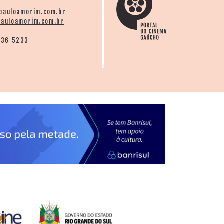
pauloamorim.com.br
auloamorim.com.br
136 5233