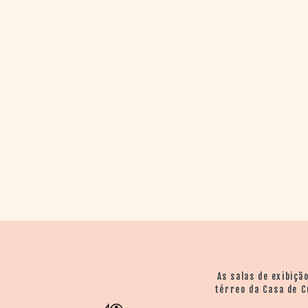
> SALAS
> ARQUIVO
PORTAL DO
CINEMA GAÚCHO
> APRESENTAÇÃO
> BUSCA AVANÇADA
> LISTA DE FILMES
> FILMOGRAFIAS DE
CINEASTAS
> DISCOGRAFIAS
> BIBLIOGRAFIAS
CONTATO E
LOCALIZAÇÃO
As salas de exibiçã
térreo da Casa de C