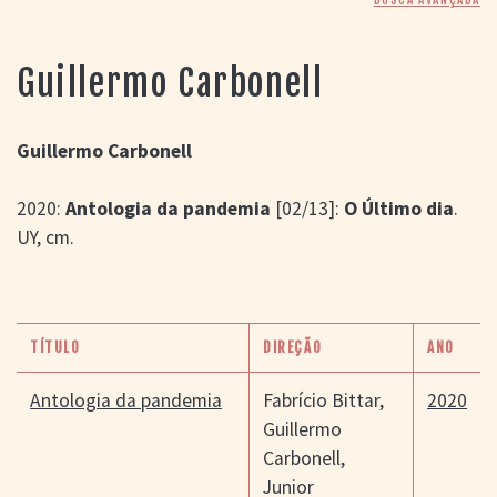
> SALAS
> ARQUIVO
PORTAL DO
Guillermo Carbonell
CINEMA GAÚCHO
> APRESENTAÇÃO
> BUSCA AVANÇADA
Guillermo Carbonell
> LISTA DE FILMES
2020:
Antologia da pandemia
[02/13]:
O Último dia
.
> FILMOGRAFIAS DE
CINEASTAS
UY, cm.
> DISCOGRAFIAS
> BIBLIOGRAFIAS
CONTATO E
LOCALIZAÇÃO
TÍTULO
DIREÇÃO
ANO
Antologia da pandemia
Fabrício Bittar
,
2020
Guillermo
Carbonell
,
Junior