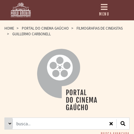
MENU
HOME
HOME
>
PORTAL DO CINEMA GAÚCHO
>
FILMOGRAFIAS DE CINEASTAS
>
GUILLERMO CARBONELL
CINEMATECA
PAULO AMORIM
> HISTÓRIA
> HOMENAGEADOS
> EQUIPE
> ASSOCIAÇÃO DOS
AMIGOS
> BIBLIOTECA
ROMEU GRIMALDI
PROGRAMAÇÃO
> FILMES EM
CARTAZ
> GRADE SEMANAL
> PREÇOS E
DESCONTOS
BUSCA AVANÇADA