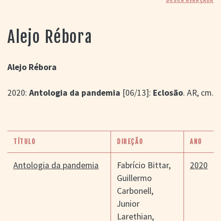
> SALAS
> ARQUIVO
PORTAL DO
Alejo Rébora
CINEMA GAÚCHO
> APRESENTAÇÃO
> BUSCA AVANÇADA
Alejo Rébora
> LISTA DE FILMES
2020:
Antologia da pandemia
[06/13]:
Eclosão
. AR, cm.
> FILMOGRAFIAS DE
CINEASTAS
> DISCOGRAFIAS
> BIBLIOGRAFIAS
CONTATO E
TÍTULO
DIREÇÃO
ANO
LOCALIZAÇÃO
Antologia da pandemia
Fabrício Bittar
,
2020
Guillermo
Carbonell
,
Junior
Larethian
,