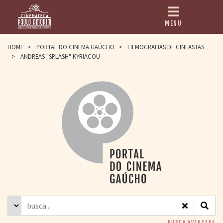
MENU
HOME
HOME
>
PORTAL DO CINEMA GAÚCHO
>
FILMOGRAFIAS DE CINEASTAS
>
ANDREAS "SPLASH" KYRIACOU
CINEMATECA
PAULO AMORIM
> HISTÓRIA
> HOMENAGEADOS
> EQUIPE
> ASSOCIAÇÃO DOS
AMIGOS
> BIBLIOTECA
ROMEU GRIMALDI
PROGRAMAÇÃO
> FILMES EM
CARTAZ
> GRADE SEMANAL
> PREÇOS E
DESCONTOS
BUSCA AVANÇADA