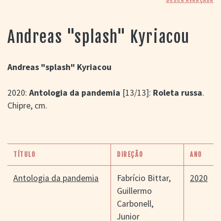
> SALAS
> ARQUIVO
PORTAL DO
Andreas "splash" Kyriacou
CINEMA GAÚCHO
> APRESENTAÇÃO
> BUSCA AVANÇADA
Andreas "splash" Kyriacou
> LISTA DE FILMES
2020:
Antologia da pandemia
[13/13]:
Roleta russa
.
> FILMOGRAFIAS DE
CINEASTAS
Chipre, cm.
> DISCOGRAFIAS
> BIBLIOGRAFIAS
CONTATO E
LOCALIZAÇÃO
TÍTULO
DIREÇÃO
ANO
Antologia da pandemia
Fabrício Bittar
,
2020
Guillermo
Carbonell
,
Junior