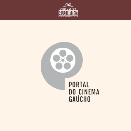
HOME
CINEMATECA
PAULO AMORIM
> HISTÓRIA
> HOMENAGEADOS
> EQUIPE
> ASSOCIAÇÃO DOS
AMIGOS
> BIBLIOTECA
ROMEU GRIMALDI
PROGRAMAÇÃO
> FILMES EM
CARTAZ
> GRADE SEMANAL
> PREÇOS E
DESCONTOS