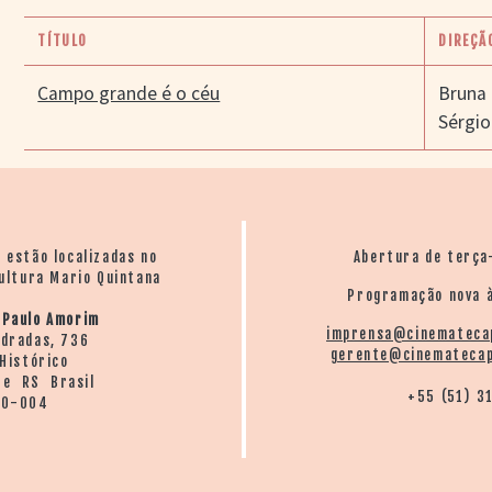
TÍTULO
DIREÇÃ
Campo grande é o céu
Bruna 
Sérgio
o estão localizadas no
Abertura de terça
ultura Mario Quintana
Programação nova à
 Paulo Amorim
imprensa@cinemateca
ndradas, 736
gerente@cinematecap
Histórico
re RS Brasil
+55 (51) 3
20-004