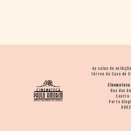
> SALAS
> ARQUIVO
PORTAL DO
CINEMA GAÚCHO
> APRESENTAÇÃO
> BUSCA AVANÇADA
> LISTA DE FILMES
> FILMOGRAFIAS DE
CINEASTAS
> DISCOGRAFIAS
As salas de exibiçã
> BIBLIOGRAFIAS
térreo da Casa de C
CONTATO E
Cinemateca
LOCALIZAÇÃO
Rua dos A
Centro 
Porto Aleg
900