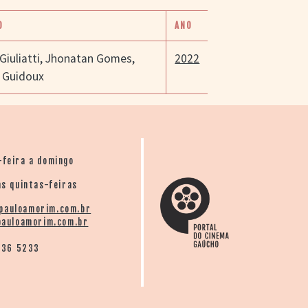
O
ANO
Giuliatti
,
Jhonatan Gomes
,
2022
 Guidoux
-feira a domingo
s quintas-feiras
pauloamorim.com.br
auloamorim.com.br
136 5233