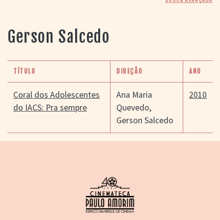
> SALAS
> ARQUIVO
PORTAL DO
Gerson Salcedo
CINEMA GAÚCHO
> APRESENTAÇÃO
> BUSCA AVANÇADA
TÍTULO
DIREÇÃO
ANO
> LISTA DE FILMES
> FILMOGRAFIAS DE
Coral dos Adolescentes
Ana Maria
2010
CINEASTAS
do IACS: Pra sempre
Quevedo
,
> DISCOGRAFIAS
Gerson Salcedo
> BIBLIOGRAFIAS
CONTATO E
LOCALIZAÇÃO