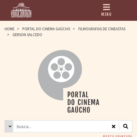
MENU
HOME
HOME
>
PORTAL DO CINEMA GAÚCHO
>
FILMOGRAFIAS DE CINEASTAS
>
GERSON SALCEDO
CINEMATECA
PAULO AMORIM
> HISTÓRIA
> HOMENAGEADOS
> EQUIPE
> ASSOCIAÇÃO DOS
AMIGOS
> BIBLIOTECA
ROMEU GRIMALDI
PROGRAMAÇÃO
> FILMES EM
CARTAZ
> GRADE SEMANAL
> PREÇOS E
DESCONTOS
BUSCA AVANÇADA