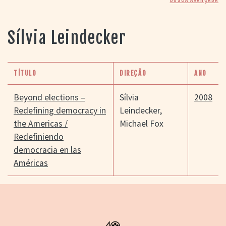
> SALAS
> ARQUIVO
PORTAL DO
Sílvia Leindecker
CINEMA GAÚCHO
> APRESENTAÇÃO
> BUSCA AVANÇADA
TÍTULO
DIREÇÃO
ANO
> LISTA DE FILMES
> FILMOGRAFIAS DE
Beyond elections –
Sílvia
2008
CINEASTAS
Redefining democracy in
Leindecker
,
> DISCOGRAFIAS
the Americas /
Michael Fox
> BIBLIOGRAFIAS
Redefiniendo
CONTATO E
democracia en las
LOCALIZAÇÃO
Américas