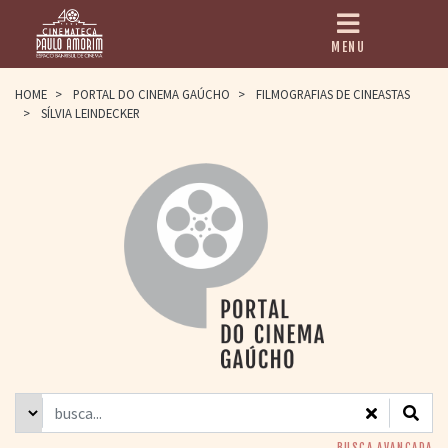
MENU
HOME
HOME
>
PORTAL DO CINEMA GAÚCHO
>
FILMOGRAFIAS DE CINEASTAS
>
SÍLVIA LEINDECKER
CINEMATECA
PAULO AMORIM
> HISTÓRIA
> HOMENAGEADOS
> EQUIPE
> ASSOCIAÇÃO DOS
AMIGOS
> BIBLIOTECA
ROMEU GRIMALDI
PROGRAMAÇÃO
> FILMES EM
CARTAZ
> GRADE SEMANAL
> PREÇOS E
DESCONTOS
BUSCA AVANÇADA