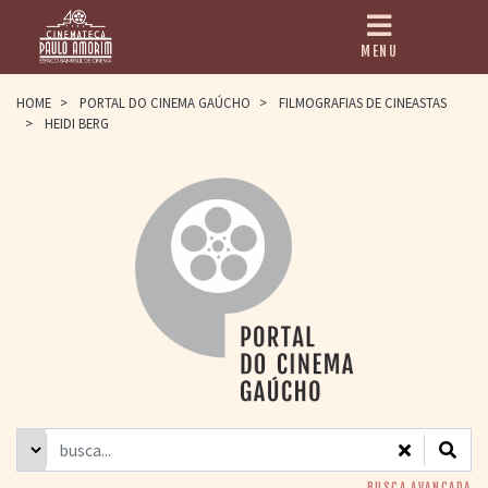
MENU
HOME
HOME
>
PORTAL DO CINEMA GAÚCHO
>
FILMOGRAFIAS DE CINEASTAS
>
HEIDI BERG
CINEMATECA
PAULO AMORIM
> HISTÓRIA
> HOMENAGEADOS
> EQUIPE
> ASSOCIAÇÃO DOS
AMIGOS
> BIBLIOTECA
ROMEU GRIMALDI
PROGRAMAÇÃO
> FILMES EM
CARTAZ
> GRADE SEMANAL
> PREÇOS E
DESCONTOS
BUSCA AVANÇADA