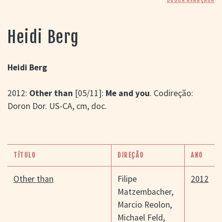
> SALAS
> ARQUIVO
PORTAL DO
Heidi Berg
CINEMA GAÚCHO
> APRESENTAÇÃO
> BUSCA AVANÇADA
Heidi Berg
> LISTA DE FILMES
2012:
Other than
[05/11]:
Me and you
. Codireção:
> FILMOGRAFIAS DE
CINEASTAS
Doron Dor. US-CA, cm, doc.
> DISCOGRAFIAS
> BIBLIOGRAFIAS
CONTATO E
LOCALIZAÇÃO
TÍTULO
DIREÇÃO
ANO
Other than
Filipe
2012
Matzembacher
,
Marcio Reolon
,
Michael Feld
,