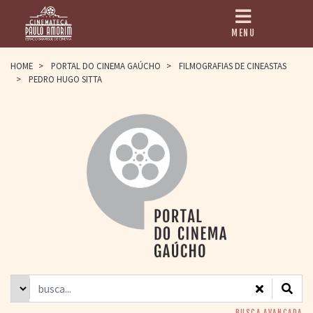
MENU
HOME
HOME
>
PORTAL DO CINEMA GAÚCHO
>
FILMOGRAFIAS DE CINEASTAS
>
PEDRO HUGO SITTA
CINEMATECA
PAULO AMORIM
> HISTÓRIA
> HOMENAGEADOS
> EQUIPE
> ASSOCIAÇÃO DOS
AMIGOS
> BIBLIOTECA
ROMEU GRIMALDI
PROGRAMAÇÃO
> FILMES EM
CARTAZ
> GRADE SEMANAL
> PREÇOS E
DESCONTOS
BUSCA AVANÇADA