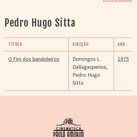
> SALAS
> ARQUIVO
PORTAL DO
Pedro Hugo Sitta
CINEMA GAÚCHO
> APRESENTAÇÃO
> BUSCA AVANÇADA
TÍTULO
DIREÇÃO
ANO
> LISTA DE FILMES
> FILMOGRAFIAS DE
O Fim dos bandoleiros
Domingos L.
1975
CINEASTAS
Dallagasperina
,
> DISCOGRAFIAS
Pedro Hugo
> BIBLIOGRAFIAS
Sitta
CONTATO E
LOCALIZAÇÃO