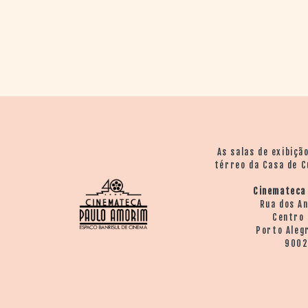
> SALAS
> ARQUIVO
PORTAL DO
CINEMA GAÚCHO
> APRESENTAÇÃO
> BUSCA AVANÇADA
> LISTA DE FILMES
> FILMOGRAFIAS DE
CINEASTAS
As salas de exibiçã
> DISCOGRAFIAS
térreo da Casa de C
> BIBLIOGRAFIAS
CONTATO E
Cinemateca
Rua dos A
LOCALIZAÇÃO
Centro 
Porto Aleg
900