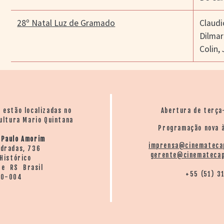
28º Natal Luz de Gramado
Claud
Dilmar
Colin
,
o estão localizadas no
Abertura de terça
ultura Mario Quintana
Programação nova à
 Paulo Amorim
imprensa@cinemateca
ndradas, 736
gerente@cinematecap
Histórico
re RS Brasil
+55 (51) 3
20-004