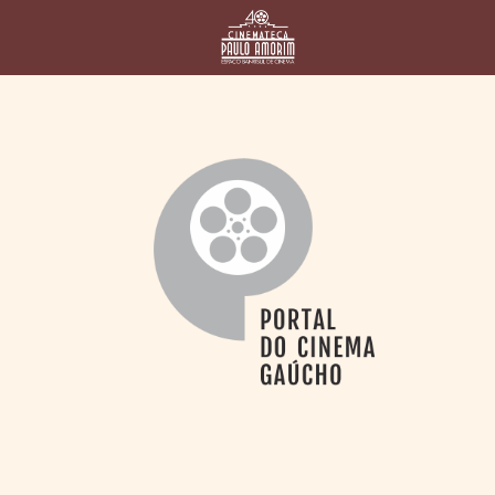
HOME
CINEMATECA
PAULO AMORIM
> HISTÓRIA
> HOMENAGEADOS
> EQUIPE
> ASSOCIAÇÃO DOS
AMIGOS
> BIBLIOTECA
ROMEU GRIMALDI
PROGRAMAÇÃO
> FILMES EM
CARTAZ
> GRADE SEMANAL
> PREÇOS E
DESCONTOS