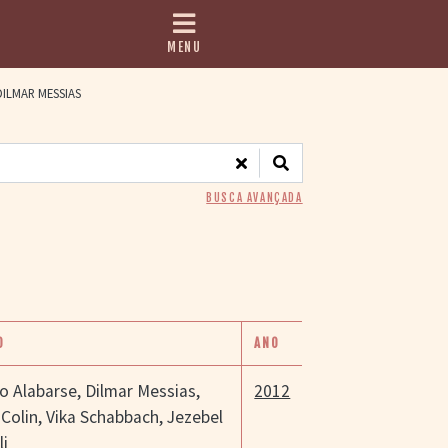
MENU
ILMAR MESSIAS
BUSCA AVANÇADA
O
ANO
o Alabarse
,
Dilmar Messias
,
2012
 Colin
,
Vika Schabbach
,
Jezebel
li