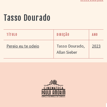
> SALAS
> ARQUIVO
PORTAL DO
Tasso Dourado
CINEMA GAÚCHO
> APRESENTAÇÃO
> BUSCA AVANÇADA
TÍTULO
DIREÇÃO
ANO
> LISTA DE FILMES
> FILMOGRAFIAS DE
Pereio eu te odeio
Tasso Dourado
,
2023
CINEASTAS
Allan Sieber
> DISCOGRAFIAS
> BIBLIOGRAFIAS
CONTATO E
LOCALIZAÇÃO