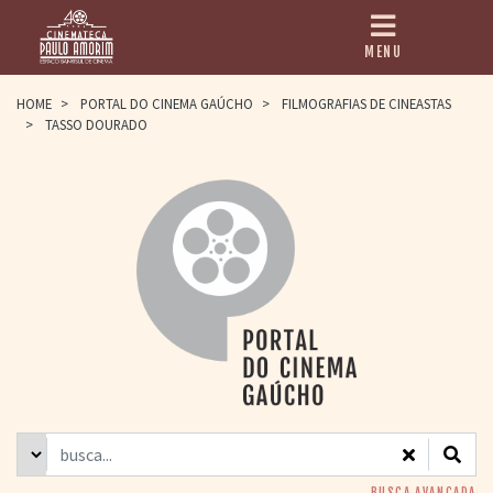
MENU
HOME
HOME
>
PORTAL DO CINEMA GAÚCHO
>
FILMOGRAFIAS DE CINEASTAS
>
TASSO DOURADO
CINEMATECA
PAULO AMORIM
> HISTÓRIA
> HOMENAGEADOS
> EQUIPE
> ASSOCIAÇÃO DOS
AMIGOS
> BIBLIOTECA
ROMEU GRIMALDI
PROGRAMAÇÃO
> FILMES EM
CARTAZ
> GRADE SEMANAL
> PREÇOS E
DESCONTOS
BUSCA AVANÇADA