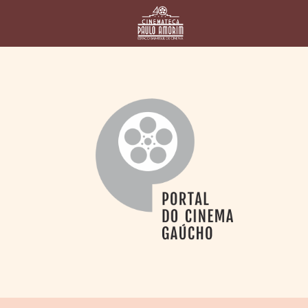
HOME
CINEMATECA
PAULO AMORIM
> HISTÓRIA
> HOMENAGEADOS
> EQUIPE
> ASSOCIAÇÃO DOS
AMIGOS
> BIBLIOTECA
ROMEU GRIMALDI
PROGRAMAÇÃO
> FILMES EM
CARTAZ
> GRADE SEMANAL
> PREÇOS E
DESCONTOS