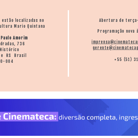
o estão localizadas no
Abertura de terça
ultura Mario Quintana
Programação nova à
 Paulo Amorim
imprensa@cinemateca
ndradas, 736
gerente@cinematecap
Histórico
re RS Brasil
+55 (51) 3
20-004