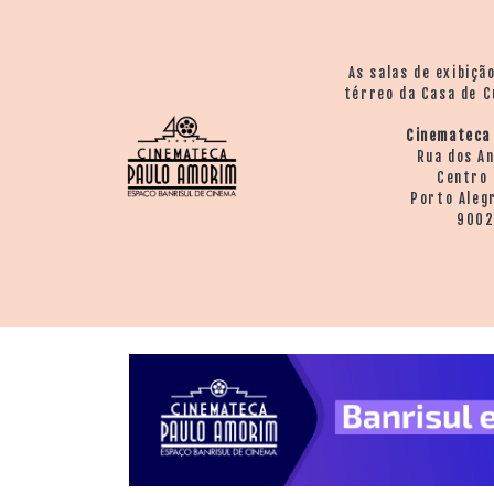
> SALAS
> ARQUIVO
PORTAL DO
As salas de exibiçã
CINEMA GAÚCHO
térreo da Casa de C
> APRESENTAÇÃO
Cinemateca
> BUSCA AVANÇADA
Rua dos A
Centro 
> LISTA DE FILMES
Porto Aleg
> FILMOGRAFIAS DE
900
CINEASTAS
> DISCOGRAFIAS
> BIBLIOGRAFIAS
CONTATO E
LOCALIZAÇÃO