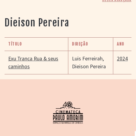
> SALAS
> ARQUIVO
PORTAL DO
Dieison Pereira
CINEMA GAÚCHO
> APRESENTAÇÃO
> BUSCA AVANÇADA
TÍTULO
DIREÇÃO
ANO
> LISTA DE FILMES
> FILMOGRAFIAS DE
Exu Tranca Rua & seus
Luis Ferreirah
,
2024
CINEASTAS
caminhos
Dieison Pereira
> DISCOGRAFIAS
> BIBLIOGRAFIAS
CONTATO E
LOCALIZAÇÃO