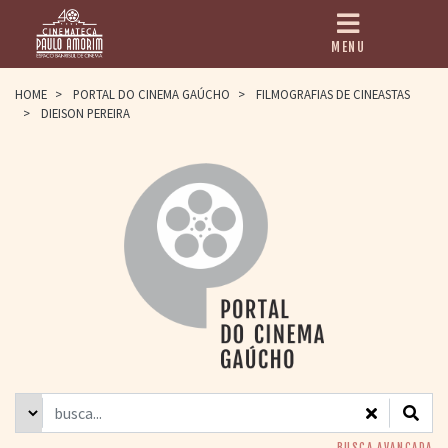
MENU
HOME
HOME
>
PORTAL DO CINEMA GAÚCHO
>
FILMOGRAFIAS DE CINEASTAS
>
DIEISON PEREIRA
CINEMATECA
PAULO AMORIM
> HISTÓRIA
> HOMENAGEADOS
> EQUIPE
> ASSOCIAÇÃO DOS
AMIGOS
> BIBLIOTECA
ROMEU GRIMALDI
PROGRAMAÇÃO
> FILMES EM
CARTAZ
> GRADE SEMANAL
> PREÇOS E
DESCONTOS
BUSCA AVANÇADA