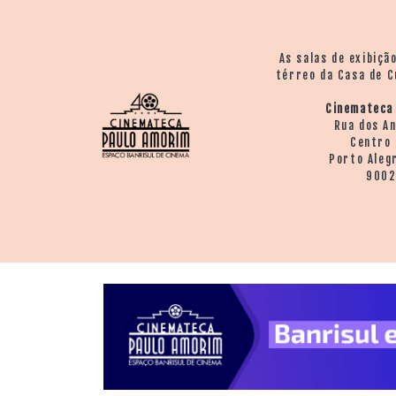
> SALAS
> ARQUIVO
PORTAL DO
As salas de exibiçã
CINEMA GAÚCHO
térreo da Casa de C
> APRESENTAÇÃO
Cinemateca
> BUSCA AVANÇADA
Rua dos A
Centro 
> LISTA DE FILMES
Porto Aleg
> FILMOGRAFIAS DE
900
CINEASTAS
> DISCOGRAFIAS
> BIBLIOGRAFIAS
CONTATO E
LOCALIZAÇÃO