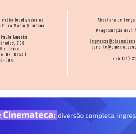
o estão localizadas no
Abertura de terça
ultura Mario Quintana
Programação nova à
 Paulo Amorim
imprensa@cinemateca
ndradas, 736
gerente@cinematecap
Histórico
re RS Brasil
+55 (51) 3
20-004