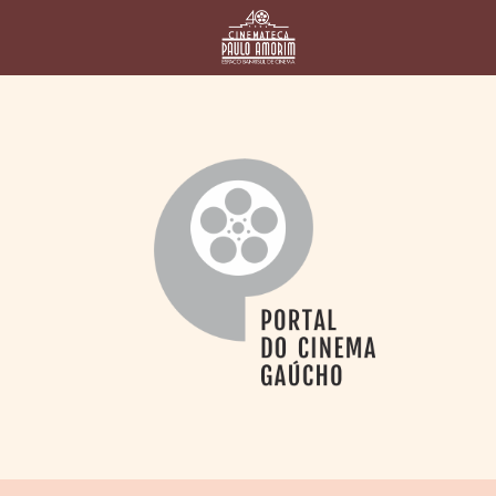
HOME
CINEMATECA
PAULO AMORIM
> HISTÓRIA
> HOMENAGEADOS
> EQUIPE
> ASSOCIAÇÃO DOS
AMIGOS
> BIBLIOTECA
ROMEU GRIMALDI
PROGRAMAÇÃO
> FILMES EM
CARTAZ
> GRADE SEMANAL
> PREÇOS E
DESCONTOS