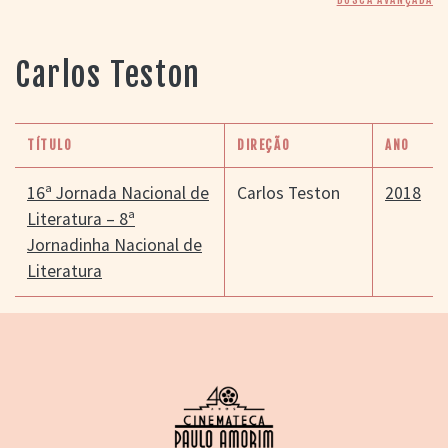
> SALAS
> ARQUIVO
PORTAL DO
Carlos Teston
CINEMA GAÚCHO
> APRESENTAÇÃO
> BUSCA AVANÇADA
TÍTULO
DIREÇÃO
ANO
> LISTA DE FILMES
> FILMOGRAFIAS DE
16ª Jornada Nacional de
Carlos Teston
2018
CINEASTAS
Literatura – 8ª
> DISCOGRAFIAS
Jornadinha Nacional de
> BIBLIOGRAFIAS
Literatura
CONTATO E
LOCALIZAÇÃO