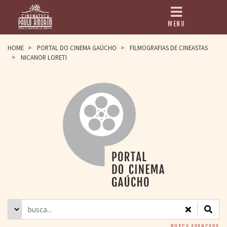
MENU
HOME
HOME
>
PORTAL DO CINEMA GAÚCHO
>
FILMOGRAFIAS DE CINEASTAS
>
NICANOR LORETI
CINEMATECA
PAULO AMORIM
> HISTÓRIA
> HOMENAGEADOS
> EQUIPE
> ASSOCIAÇÃO DOS
AMIGOS
> BIBLIOTECA
ROMEU GRIMALDI
PROGRAMAÇÃO
> FILMES EM
CARTAZ
> GRADE SEMANAL
> PREÇOS E
DESCONTOS
BUSCA AVANÇADA