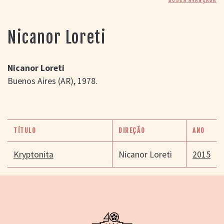
> SALAS
> ARQUIVO
PORTAL DO
Nicanor Loreti
CINEMA GAÚCHO
> APRESENTAÇÃO
> BUSCA AVANÇADA
Nicanor Loreti
Buenos Aires (AR), 1978.
> LISTA DE FILMES
> FILMOGRAFIAS DE
CINEASTAS
> DISCOGRAFIAS
> BIBLIOGRAFIAS
TÍTULO
DIREÇÃO
ANO
CONTATO E
LOCALIZAÇÃO
Kryptonita
Nicanor Loreti
2015