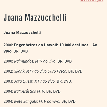
> SALAS
> ARQUIVO
PORTAL DO
Joana Mazzucchelli
CINEMA GAÚCHO
> APRESENTAÇÃO
> BUSCA AVANÇADA
Joana Mazzucchelli
> LISTA DE FILMES
2000:
Engenheiros do Hawaii: 10.000 destinos – Ao
> FILMOGRAFIAS DE
CINEASTAS
vivo
. BR, DVD.
> DISCOGRAFIAS
> BIBLIOGRAFIAS
2000:
Raimundos: MTV ao vivo
. BR, DVD.
CONTATO E
2002:
Skank: MTV ao vivo Ouro Preto
. BR, DVD.
LOCALIZAÇÃO
2003:
Jota Quest: MTV ao vivo
. BR, DVD.
2004:
Ira!: Acústico MTV
. BR, DVD.
2004:
Ivete Sangalo: MTV ao vivo
. BR, DVD.