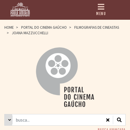
MENU
HOME
HOME
>
PORTAL DO CINEMA GAÚCHO
>
FILMOGRAFIAS DE CINEASTAS
>
JOANA MAZZUCCHELLI
CINEMATECA
PAULO AMORIM
> HISTÓRIA
> HOMENAGEADOS
> EQUIPE
> ASSOCIAÇÃO DOS
AMIGOS
> BIBLIOTECA
ROMEU GRIMALDI
PROGRAMAÇÃO
> FILMES EM
CARTAZ
> GRADE SEMANAL
> PREÇOS E
DESCONTOS
BUSCA AVANÇADA