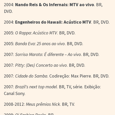
2004:
Nando Reis & Os Infernais: MTV ao vivo
. BR,
DVD.
2004:
Engenheiros do Hawaii: Acústico MTV
. BR, DVD.
2005:
O Rappa: Acústico MTV
. BR, DVD.
2005:
Banda Eva: 25 anos ao vivo
. BR, DVD.
2007:
Sorriso Maroto: É diferente – Ao vivo
. BR, DVD.
2007:
Pitty: (Des) Concerto ao vivo
. BR, DVD.
2007:
Cidade do Samba
. Codireção: Max Pierre. BR, DVD.
2007:
Brazil's next top model
. BR, TV, série. Exibição:
Canal Sony.
2008-2012:
Meus prêmios Nick
. BR, TV.
2009:
Oi Fashion Rocks
. BR.