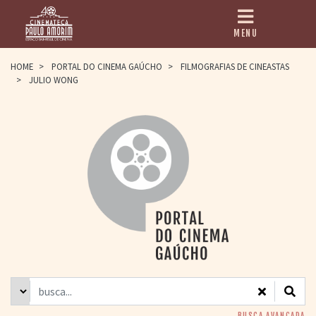
MENU
HOME
HOME
>
PORTAL DO CINEMA GAÚCHO
>
FILMOGRAFIAS DE CINEASTAS
>
JULIO WONG
CINEMATECA
PAULO AMORIM
> HISTÓRIA
> HOMENAGEADOS
> EQUIPE
> ASSOCIAÇÃO DOS
AMIGOS
> BIBLIOTECA
ROMEU GRIMALDI
PROGRAMAÇÃO
> FILMES EM
CARTAZ
> GRADE SEMANAL
> PREÇOS E
DESCONTOS
BUSCA AVANÇADA