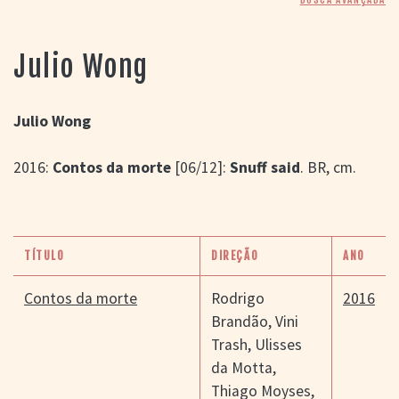
> SALAS
> ARQUIVO
PORTAL DO
Julio Wong
CINEMA GAÚCHO
> APRESENTAÇÃO
> BUSCA AVANÇADA
Julio Wong
> LISTA DE FILMES
2016:
Contos da morte
[06/12]:
Snuff said
. BR, cm.
> FILMOGRAFIAS DE
CINEASTAS
> DISCOGRAFIAS
> BIBLIOGRAFIAS
CONTATO E
TÍTULO
DIREÇÃO
ANO
LOCALIZAÇÃO
Contos da morte
Rodrigo
2016
Brandão
,
Vini
Trash
,
Ulisses
da Motta
,
Thiago Moyses
,