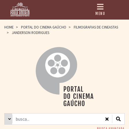
MENU
HOME
HOME
>
PORTAL DO CINEMA GAÚCHO
>
FILMOGRAFIAS DE CINEASTAS
>
JANDERSON RODRIGUES
CINEMATECA
PAULO AMORIM
> HISTÓRIA
> HOMENAGEADOS
> EQUIPE
> ASSOCIAÇÃO DOS
AMIGOS
> BIBLIOTECA
ROMEU GRIMALDI
PROGRAMAÇÃO
> FILMES EM
CARTAZ
> GRADE SEMANAL
> PREÇOS E
DESCONTOS
BUSCA AVANÇADA