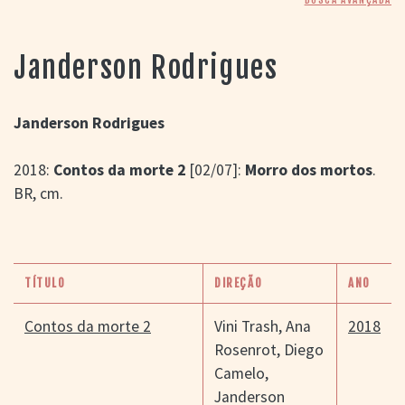
> SALAS
> ARQUIVO
PORTAL DO
Janderson Rodrigues
CINEMA GAÚCHO
> APRESENTAÇÃO
> BUSCA AVANÇADA
Janderson Rodrigues
> LISTA DE FILMES
2018:
Contos da morte 2
[02/07]:
Morro dos mortos
.
> FILMOGRAFIAS DE
CINEASTAS
BR, cm.
> DISCOGRAFIAS
> BIBLIOGRAFIAS
CONTATO E
LOCALIZAÇÃO
TÍTULO
DIREÇÃO
ANO
Contos da morte 2
Vini Trash
,
Ana
2018
Rosenrot
,
Diego
Camelo
,
Janderson