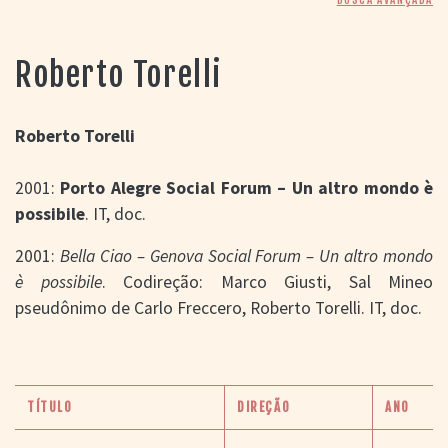
> SALAS
> ARQUIVO
PORTAL DO
Roberto Torelli
CINEMA GAÚCHO
> APRESENTAÇÃO
> BUSCA AVANÇADA
Roberto Torelli
> LISTA DE FILMES
2001:
Porto Alegre Social Forum – Un altro mondo è
> FILMOGRAFIAS DE
CINEASTAS
possibile
. IT, doc.
> DISCOGRAFIAS
> BIBLIOGRAFIAS
2001:
Bella Ciao – Genova Social Forum – Un altro mondo
CONTATO E
è possibile
. Codireção: Marco Giusti, Sal Mineo
LOCALIZAÇÃO
pseudônimo de Carlo Freccero, Roberto Torelli. IT, doc.
TÍTULO
DIREÇÃO
ANO