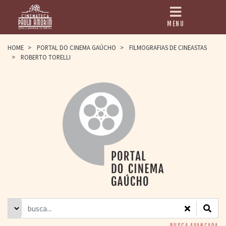
MENU
HOME
HOME
>
PORTAL DO CINEMA GAÚCHO
>
FILMOGRAFIAS DE CINEASTAS
>
ROBERTO TORELLI
CINEMATECA
PAULO AMORIM
> HISTÓRIA
> HOMENAGEADOS
> EQUIPE
> ASSOCIAÇÃO DOS
AMIGOS
> BIBLIOTECA
ROMEU GRIMALDI
PROGRAMAÇÃO
> FILMES EM
CARTAZ
> GRADE SEMANAL
> PREÇOS E
DESCONTOS
BUSCA AVANÇADA