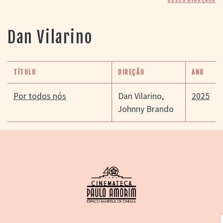
> SALAS
> ARQUIVO
PORTAL DO
Dan Vilarino
CINEMA GAÚCHO
> APRESENTAÇÃO
> BUSCA AVANÇADA
TÍTULO
DIREÇÃO
ANO
> LISTA DE FILMES
> FILMOGRAFIAS DE
Por todos nós
Dan Vilarino
,
2025
CINEASTAS
Johnny Brando
> DISCOGRAFIAS
> BIBLIOGRAFIAS
CONTATO E
LOCALIZAÇÃO