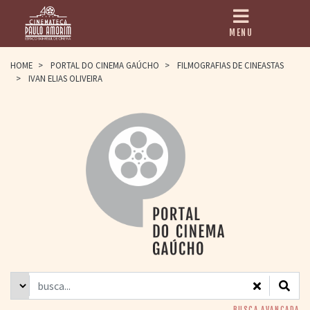
MENU
HOME
HOME
>
PORTAL DO CINEMA GAÚCHO
>
FILMOGRAFIAS DE CINEASTAS
>
IVAN ELIAS OLIVEIRA
CINEMATECA
PAULO AMORIM
> HISTÓRIA
> HOMENAGEADOS
> EQUIPE
> ASSOCIAÇÃO DOS
AMIGOS
> BIBLIOTECA
ROMEU GRIMALDI
PROGRAMAÇÃO
> FILMES EM
CARTAZ
> GRADE SEMANAL
> PREÇOS E
DESCONTOS
BUSCA AVANÇADA