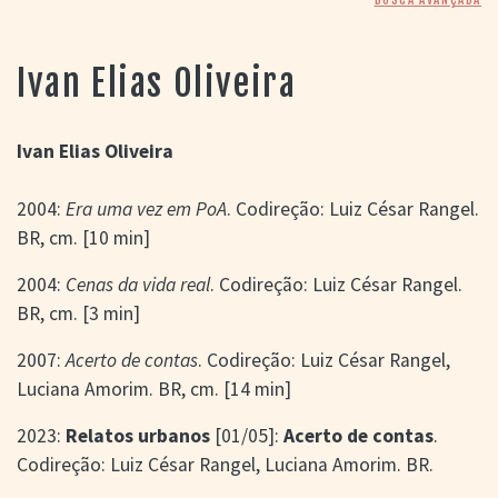
> SALAS
> ARQUIVO
PORTAL DO
Ivan Elias Oliveira
CINEMA GAÚCHO
> APRESENTAÇÃO
> BUSCA AVANÇADA
Ivan Elias Oliveira
> LISTA DE FILMES
2004:
Era uma vez em PoA
. Codireção: Luiz César Rangel.
> FILMOGRAFIAS DE
CINEASTAS
BR, cm. [10 min]
> DISCOGRAFIAS
> BIBLIOGRAFIAS
2004:
Cenas da vida real
. Codireção: Luiz César Rangel.
CONTATO E
BR, cm. [3 min]
LOCALIZAÇÃO
2007:
Acerto de contas
. Codireção: Luiz César Rangel,
Luciana Amorim. BR, cm. [14 min]
2023:
Relatos urbanos
[01/05]:
Acerto de contas
.
Codireção: Luiz César Rangel, Luciana Amorim. BR.