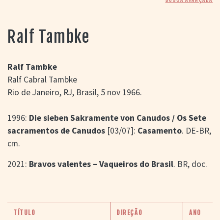
> SALAS
> ARQUIVO
PORTAL DO
Ralf Tambke
CINEMA GAÚCHO
> APRESENTAÇÃO
> BUSCA AVANÇADA
Ralf Tambke
Ralf Cabral Tambke
> LISTA DE FILMES
Rio de Janeiro, RJ, Brasil, 5 nov 1966.
> FILMOGRAFIAS DE
CINEASTAS
> DISCOGRAFIAS
1996:
Die sieben Sakramente von Canudos / Os Sete
> BIBLIOGRAFIAS
sacramentos de Canudos
[03/07]:
Casamento
. DE-BR,
CONTATO E
cm.
LOCALIZAÇÃO
2021:
Bravos valentes – Vaqueiros do Brasil
. BR, doc.
TÍTULO
DIREÇÃO
ANO