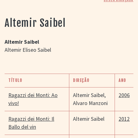
> SALAS
> ARQUIVO
PORTAL DO
Altemir Saibel
CINEMA GAÚCHO
> APRESENTAÇÃO
> BUSCA AVANÇADA
Altemir Saibel
Altemir Eliseo Saibel
> LISTA DE FILMES
> FILMOGRAFIAS DE
CINEASTAS
> DISCOGRAFIAS
> BIBLIOGRAFIAS
TÍTULO
DIREÇÃO
ANO
CONTATO E
LOCALIZAÇÃO
Ragazzi dei Monti: Ao
Altemir Saibel
,
2006
vivo!
Alvaro Manzoni
Ragazzi dei Monti: Il
Altemir Saibel
2012
Ballo del vin