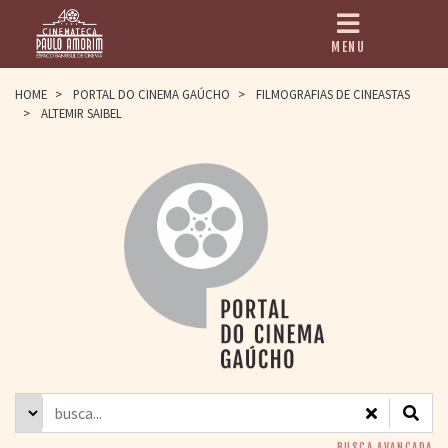
MENU
HOME
HOME
>
PORTAL DO CINEMA GAÚCHO
>
FILMOGRAFIAS DE CINEASTAS
>
ALTEMIR SAIBEL
CINEMATECA
PAULO AMORIM
> HISTÓRIA
> HOMENAGEADOS
> EQUIPE
> ASSOCIAÇÃO DOS
AMIGOS
> BIBLIOTECA
ROMEU GRIMALDI
PROGRAMAÇÃO
> FILMES EM
CARTAZ
> GRADE SEMANAL
> PREÇOS E
DESCONTOS
BUSCA AVANÇADA