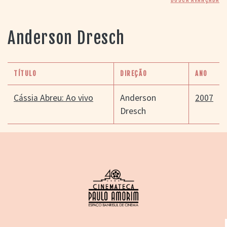
> SALAS
> ARQUIVO
PORTAL DO
Anderson Dresch
CINEMA GAÚCHO
> APRESENTAÇÃO
> BUSCA AVANÇADA
TÍTULO
DIREÇÃO
ANO
> LISTA DE FILMES
> FILMOGRAFIAS DE
Cássia Abreu: Ao vivo
Anderson
2007
CINEASTAS
Dresch
> DISCOGRAFIAS
> BIBLIOGRAFIAS
CONTATO E
LOCALIZAÇÃO