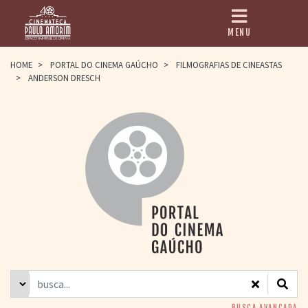
MENU
HOME
HOME
>
PORTAL DO CINEMA GAÚCHO
>
FILMOGRAFIAS DE CINEASTAS
>
ANDERSON DRESCH
CINEMATECA
PAULO AMORIM
> HISTÓRIA
> HOMENAGEADOS
> EQUIPE
> ASSOCIAÇÃO DOS
AMIGOS
> BIBLIOTECA
ROMEU GRIMALDI
PROGRAMAÇÃO
> FILMES EM
CARTAZ
> GRADE SEMANAL
> PREÇOS E
DESCONTOS
BUSCA AVANÇADA