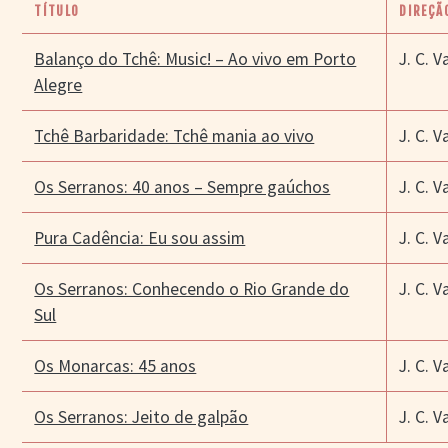
TÍTULO
DIREÇÃ
Balanço do Tchê: Music! – Ao vivo em Porto
J. C. V
Alegre
Tchê Barbaridade: Tchê mania ao vivo
J. C. V
Os Serranos: 40 anos – Sempre gaúchos
J. C. V
Pura Cadência: Eu sou assim
J. C. V
Os Serranos: Conhecendo o Rio Grande do
J. C. V
Sul
Os Monarcas: 45 anos
J. C. V
Os Serranos: Jeito de galpão
J. C. V