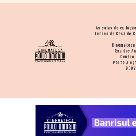
As salas de exibiçã
térreo da Casa de C
Cinemateca
Rua dos A
Centro 
Porto Aleg
900