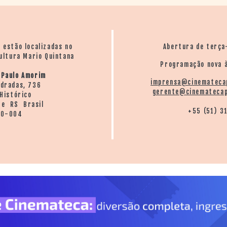
o estão localizadas no
Abertura de terça
ultura Mario Quintana
Programação nova à
 Paulo Amorim
imprensa@cinemateca
ndradas, 736
gerente@cinematecap
Histórico
re RS Brasil
+55 (51) 3
20-004