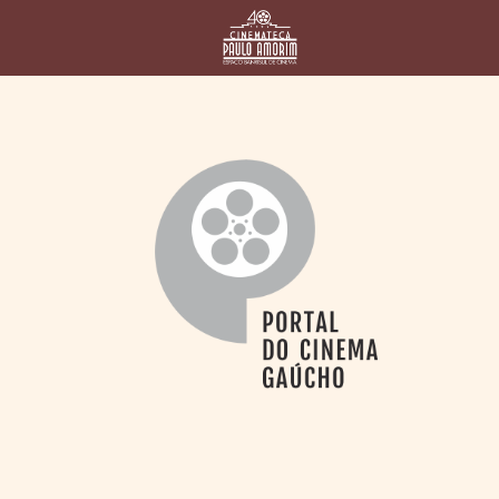
HOME
CINEMATECA
PAULO AMORIM
> HISTÓRIA
> HOMENAGEADOS
> EQUIPE
> ASSOCIAÇÃO DOS
AMIGOS
> BIBLIOTECA
ROMEU GRIMALDI
PROGRAMAÇÃO
> FILMES EM
CARTAZ
> GRADE SEMANAL
> PREÇOS E
DESCONTOS