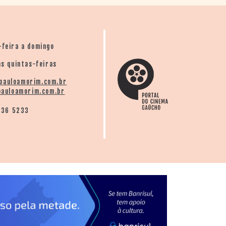
-feira a domingo
s quintas-feiras
pauloamorim.com.br
auloamorim.com.br
136 5233