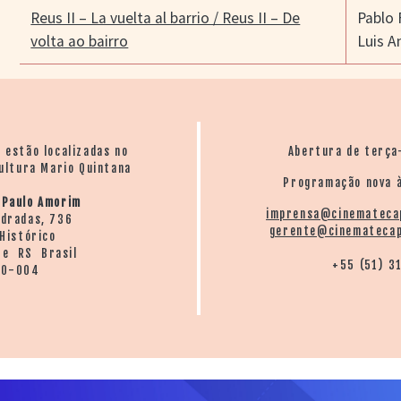
Reus II – La vuelta al barrio / Reus II – De
Pablo
volta ao bairro
Luis A
o estão localizadas no
Abertura de terça
ultura Mario Quintana
Programação nova à
 Paulo Amorim
imprensa@cinemateca
ndradas, 736
gerente@cinematecap
Histórico
re RS Brasil
+55 (51) 3
20-004