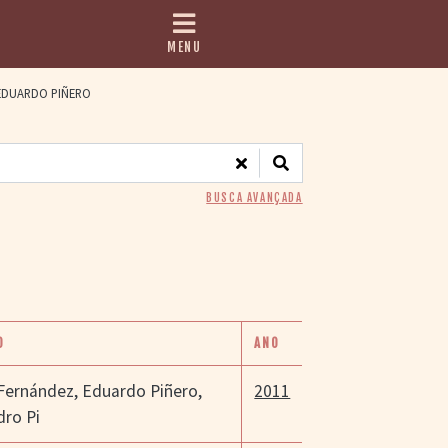
MENU
DUARDO PIÑERO
BUSCA AVANÇADA
O
ANO
 Fernández
,
Eduardo Piñero
,
2011
dro Pi