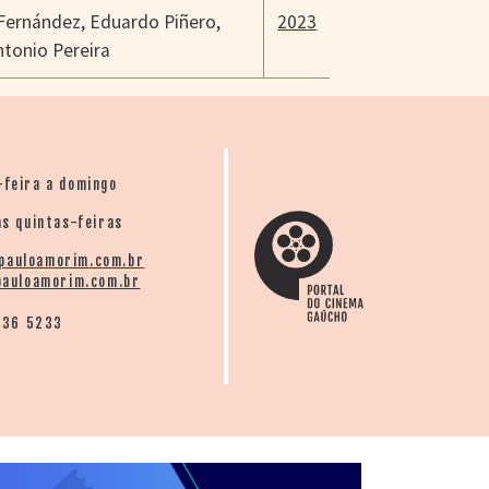
 Fernández
,
Eduardo Piñero
,
2023
ntonio Pereira
-feira a domingo
s quintas-feiras
pauloamorim.com.br
auloamorim.com.br
136 5233