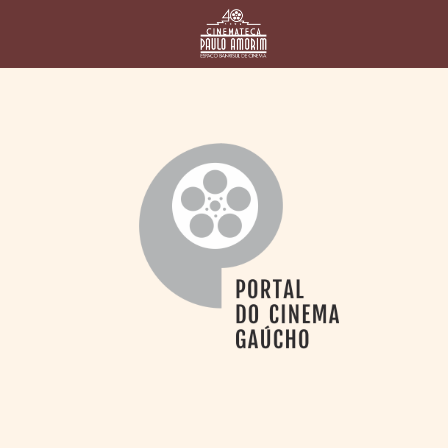
HOME
CINEMATECA
PAULO AMORIM
> HISTÓRIA
> HOMENAGEADOS
> EQUIPE
> ASSOCIAÇÃO DOS
AMIGOS
> BIBLIOTECA
ROMEU GRIMALDI
PROGRAMAÇÃO
> FILMES EM
CARTAZ
> GRADE SEMANAL
> PREÇOS E
DESCONTOS