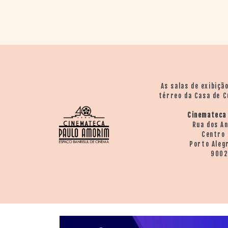
> SALAS
> ARQUIVO
PORTAL DO
CINEMA GAÚCHO
> APRESENTAÇÃO
> BUSCA AVANÇADA
> LISTA DE FILMES
As salas de exibiçã
> FILMOGRAFIAS DE
térreo da Casa de C
CINEASTAS
> DISCOGRAFIAS
Cinemateca
> BIBLIOGRAFIAS
Rua dos A
Centro 
CONTATO E
Porto Aleg
LOCALIZAÇÃO
900