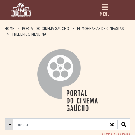
MENU
HOME
HOME
>
PORTAL DO CINEMA GAÚCHO
>
FILMOGRAFIAS DE CINEASTAS
>
FREDERICO MENDINA
CINEMATECA
PAULO AMORIM
> HISTÓRIA
> HOMENAGEADOS
> EQUIPE
> ASSOCIAÇÃO DOS
AMIGOS
> BIBLIOTECA
ROMEU GRIMALDI
PROGRAMAÇÃO
> FILMES EM
CARTAZ
> GRADE SEMANAL
> PREÇOS E
DESCONTOS
BUSCA AVANÇADA