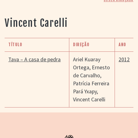
> SALAS
> ARQUIVO
PORTAL DO
Vincent Carelli
CINEMA GAÚCHO
> APRESENTAÇÃO
> BUSCA AVANÇADA
TÍTULO
DIREÇÃO
ANO
> LISTA DE FILMES
> FILMOGRAFIAS DE
Tava – A casa de pedra
Ariel Kuaray
2012
CINEASTAS
Ortega
,
Ernesto
> DISCOGRAFIAS
de Carvalho
,
> BIBLIOGRAFIAS
Patrícia Ferreira
CONTATO E
Pará Yxapy
,
LOCALIZAÇÃO
Vincent Carelli