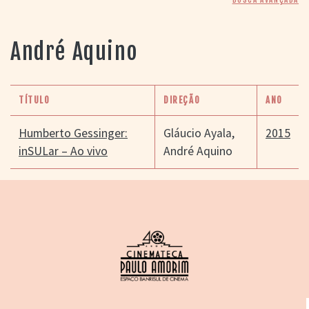
> SALAS
> ARQUIVO
PORTAL DO
André Aquino
CINEMA GAÚCHO
> APRESENTAÇÃO
> BUSCA AVANÇADA
TÍTULO
DIREÇÃO
ANO
> LISTA DE FILMES
> FILMOGRAFIAS DE
Humberto Gessinger:
Gláucio Ayala
,
2015
CINEASTAS
inSULar – Ao vivo
André Aquino
> DISCOGRAFIAS
> BIBLIOGRAFIAS
CONTATO E
LOCALIZAÇÃO