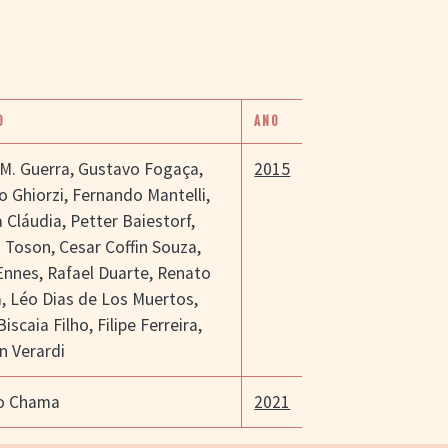
O
ANO
 M. Guerra
,
Gustavo Fogaça
,
2015
o Ghiorzi
,
Fernando Mantelli
,
 Cláudia
,
Petter Baiestorf
,
o Toson
,
Cesar Coffin Souza
,
Ennes
,
Rafael Duarte
,
Renato
a
,
Léo Dias de Los Muertos
,
Biscaia Filho
,
Filipe Ferreira
,
an Verardi
o Chama
2021