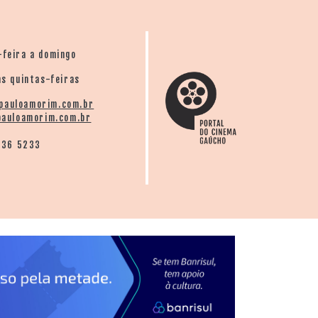
-feira a domingo
s quintas-feiras
pauloamorim.com.br
auloamorim.com.br
136 5233