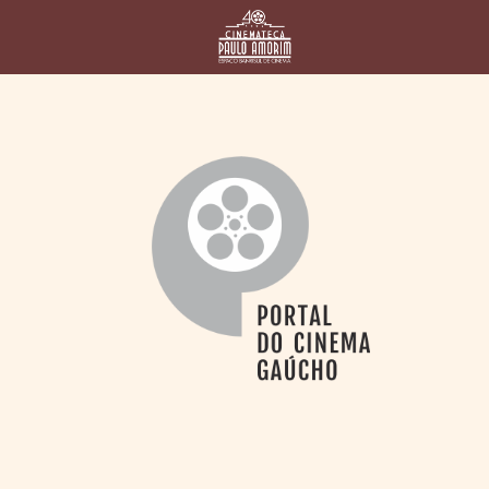
HOME
CINEMATECA
PAULO AMORIM
> HISTÓRIA
> HOMENAGEADOS
> EQUIPE
> ASSOCIAÇÃO DOS
AMIGOS
> BIBLIOTECA
ROMEU GRIMALDI
PROGRAMAÇÃO
> FILMES EM
CARTAZ
> GRADE SEMANAL
> PREÇOS E
DESCONTOS