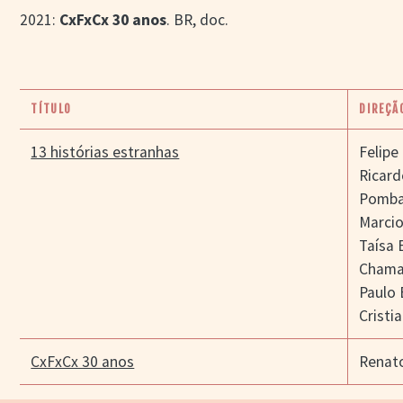
2021:
CxFxCx 30 anos
. BR, doc.
TÍTULO
DIREÇÃ
13 histórias estranhas
Felipe
Ricard
Pomba
Marci
Taísa 
Cham
Paulo 
Cristi
CxFxCx 30 anos
Renat