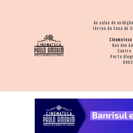
As salas de exibiçã
térreo da Casa de C
Cinemateca
Rua dos A
Centro 
Porto Aleg
900