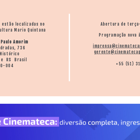
o estão localizadas no
Abertura de terça
ultura Mario Quintana
Programação nova à
 Paulo Amorim
imprensa@cinemateca
ndradas, 736
gerente@cinematecap
Histórico
re RS Brasil
+55 (51) 3
20-004