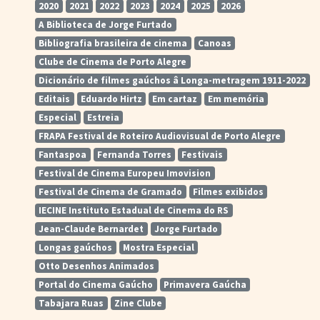
2020
2021
2022
2023
2024
2025
2026
A Biblioteca de Jorge Furtado
Bibliografia brasileira de cinema
Canoas
Clube de Cinema de Porto Alegre
Dicionário de filmes gaúchos â Longa-metragem 1911-2022
Editais
Eduardo Hirtz
Em cartaz
Em memória
Especial
Estreia
FRAPA Festival de Roteiro Audiovisual de Porto Alegre
Fantaspoa
Fernanda Torres
Festivais
Festival de Cinema Europeu Imovision
Festival de Cinema de Gramado
Filmes exibidos
IECINE Instituto Estadual de Cinema do RS
Jean-Claude Bernardet
Jorge Furtado
Longas gaúchos
Mostra Especial
Otto Desenhos Animados
Portal do Cinema Gaúcho
Primavera Gaúcha
Tabajara Ruas
Zine Clube