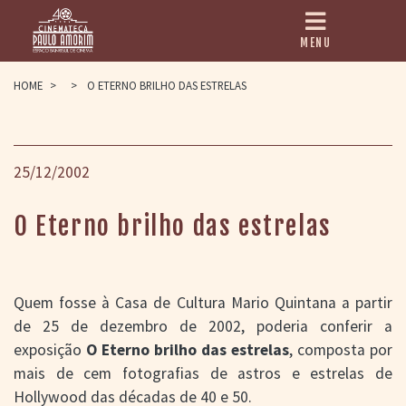
MENU
HOME
HOME
>
>
O ETERNO BRILHO DAS ESTRELAS
CINEMATECA
PAULO AMORIM
25/12/2002
> HISTÓRIA
> HOMENAGEADOS
> EQUIPE
O Eterno brilho das estrelas
> ASSOCIAÇÃO DOS
AMIGOS
> BIBLIOTECA
ROMEU GRIMALDI
PROGRAMAÇÃO
Quem fosse à Casa de Cultura Mario Quintana a partir
de 25 de dezembro de 2002, poderia conferir a
> FILMES EM
CARTAZ
exposição
O Eterno brilho das estrelas
, composta por
> GRADE SEMANAL
mais de cem fotografias de astros e estrelas de
> PREÇOS E
DESCONTOS
Hollywood das décadas de 40 e 50.