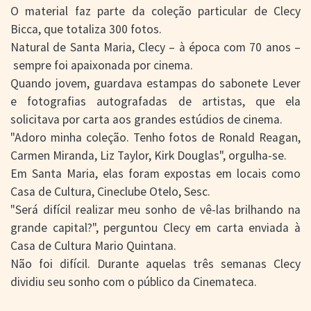
> SALAS
O material faz parte da coleção particular de Clecy
> ARQUIVO
Bicca, que totaliza 300 fotos.
PORTAL DO
Natural de Santa Maria, Clecy – à época com 70 anos –
CINEMA GAÚCHO
sempre foi apaixonada por cinema.
> APRESENTAÇÃO
Quando jovem, guardava estampas do sabonete Lever
> BUSCA AVANÇADA
e fotografias autografadas de artistas, que ela
> LISTA DE FILMES
solicitava por carta aos grandes estúdios de cinema.
> FILMOGRAFIAS DE
"Adoro minha coleção. Tenho fotos de Ronald Reagan,
CINEASTAS
Carmen Miranda, Liz Taylor, Kirk Douglas", orgulha-se.
> DISCOGRAFIAS
> BIBLIOGRAFIAS
Em Santa Maria, elas foram expostas em locais como
CONTATO E
Casa de Cultura, Cineclube Otelo, Sesc.
"Será difícil realizar meu sonho de vê-las brilhando na
LOCALIZAÇÃO
grande capital?", perguntou Clecy em carta enviada à
Casa de Cultura Mario Quintana.
Não foi difícil. Durante aquelas três semanas Clecy
dividiu seu sonho com o público da Cinemateca.